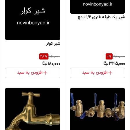
شیر یک طرفه فنری 1/2 اینچ
شیر کولر
250,000
380,000
28
%
11
%
180,000
335,000
افزودن به سبد
افزودن به سبد