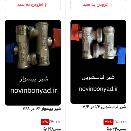
افزودن به سبد
افزودن به سبد
شیر لباسشویی ۱/۲ در ۳/۴
شیر پیسوار ۱/۲ در ۳/۸
240,000
350,000
17
%
37
%
198,000
220,000