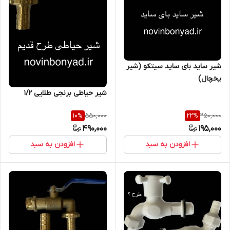
شیر ساید بای ساید سیتکو (شیر
یخچال)
شیر حیاطی برنجی طلایی 1/2
550,000
250,000
10
%
22
%
490,000
195,000
افزودن به سبد
افزودن به سبد