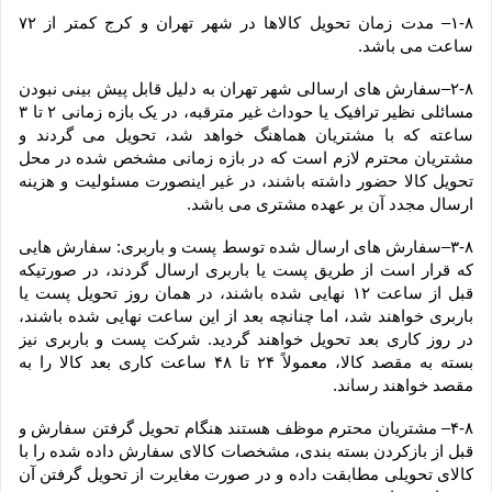
۱-۸– مدت زمان تحویل کالاها در شهر تهران و کرج کمتر از ۷۲ 
ساعت می باشد.
۲-۸–سفارش های ارسالی شهر تهران به دلیل قابل پیش بینی نبودن 
مسائلی نظیر ترافیک یا حوداث غیر مترقبه، در یک بازه زمانی ۲ تا ۳ 
ساعته که با مشتریان هماهنگ خواهد شد، تحویل می گردند و 
مشتریان محترم لازم است که در بازه زمانی مشخص شده در محل 
تحویل کالا حضور داشته باشند، در غیر اینصورت مسئولیت و هزینه 
ارسال مجدد آن بر عهده مشتری می باشد.
۳-۸–سفارش های ارسال شده توسط پست و باربری: سفارش هایی 
که قرار است از طریق پست یا باربری ارسال گردند، در صورتیکه 
قبل از ساعت ۱۲ نهایی شده باشند، در همان روز تحویل پست یا 
باربری خواهند شد، اما چنانچه بعد از این ساعت نهایی شده باشند، 
در روز کاری بعد تحویل خواهند گردید. شرکت پست و باربری نیز 
بسته به مقصد کالا، معمولاً ۲۴ تا ۴۸ ساعت کاری بعد کالا را به 
مقصد خواهند رساند.
۴-۸– مشتریان محترم موظف هستند هنگام تحویل گرفتن سفارش و 
قبل از بازکردن بسته بندی، مشخصات کالای سفارش داده شده را با 
کالای تحویلی مطابقت داده و در صورت مغایرت از تحویل گرفتن آن 