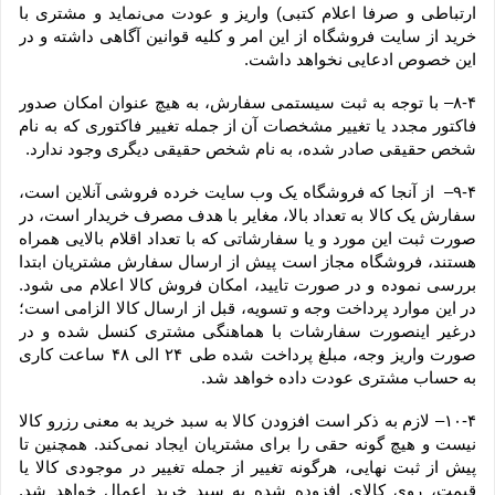
ارتباطی و صرفا اعلام کتبی) واریز و عودت می‌نماید و مشتری با 
خرید از سایت فروشگاه از این امر و کلیه قوانین آگاهی داشته و در 
این خصوص ادعایی نخواهد داشت.
۸-۴– با توجه به ثبت سیستمی سفارش، به هیچ عنوان امکان صدور 
فاکتور مجدد یا تغییر مشخصات آن از جمله تغییر فاکتوری که به نام 
شخص حقیقی صادر شده، به نام شخص حقیقی دیگری وجود ندارد.
۹-۴–  از آنجا که فروشگاه یک وب ‌سایت خرده‌ فروشی آنلاین است، 
سفارش یک کالا به تعداد بالا، مغایر با هدف مصرف خریدار است، در 
صورت ثبت این مورد و یا سفارشاتی که با تعداد اقلام بالایی همراه 
هستند، فروشگاه مجاز است پیش از ارسال سفارش مشتریان ابتدا 
بررسی نموده و در صورت تایید، امکان فروش کالا اعلام می شود. 
در این موارد پرداخت وجه و تسویه، قبل از ارسال کالا الزامی است؛ 
درغیر اینصورت سفارشات با هماهنگی مشتری کنسل شده و در 
صورت واریز وجه، مبلغ پرداخت شده طی ۲۴ الی ۴۸ ساعت کاری 
به حساب مشتری عودت داده خواهد شد.
۱۰-۴– لازم به ذکر است افزودن کالا به سبد خرید به معنی رزرو کالا 
نیست و هیچ گونه حقی را برای مشتریان ایجاد نمی‌کند. همچنین تا 
پیش از ثبت نهایی، هرگونه تغییر از جمله تغییر در موجودی کالا یا 
قیمت، روی کالای افزوده شده به سبد خرید اعمال خواهد شد. 