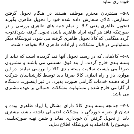
خودداری نماید.
۵-۸– مشتریان محترم موظف هستند در هنگام تحویل گرفتن 
سفارش، کالای سفارش داده شده خود را تحویل ظاهری بگیرند 
(تحویل ظاهری یعنی کالا از تمام جنبه های ظاهری بررسی و در 
صورتیکه فاقد هر گونه ایراد ظاهری باشد، تحویل گرفته شود).توجه 
گردد هنگامی که کالا تحویل ظاهری گرفته می شود، فروشگاه دیگر 
مسئولیتی در قبال مشکلات و ایرادات ظاهری کالا نخواهد داشت.
۶-۸– کالاهایی که در رسید تحویل آنها قید گردیده است که نباید از 
بسته بندی خارج گردند، از بند فوق مستثنی می باشند و مشتریان 
صرفاً می بایست سلامت بسته بندی کالا را بررسی نمایند. در این 
موارد، باز و راه اندازی کالا صرفا باید توسط کارشناسان شرکت 
ارائه دهنده خدمات گارانتی صورت پذیرد، در غیر اینصورت دستگاه 
از گارانتی خارج شده و مسئولیت مشکلات احتمالی بر عهده مشتری 
می باشد.
۷-۸– چنانچه بسته بندی کالا دارای مشکل یا ایراد ظاهری بوده و 
نشان از ضربه خوردگی یا مشکلات احتمالی داشته باشد، مشتری 
باید از تحویل گرفتن آن خودداری نماید و ضمن تهیه صورتجلسه، 
موضوع را بلافاصله به فروشگاه اطلاع نماید.