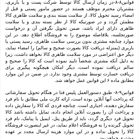
قوانین۸-۸-در زمان ارسال کالا توسط شرکت پست و یا باربری، 
مشتریان محترم موظف هستند در حضور مامور پستی و قبل از 
امضاء رسید تحویل کالا، از سلامت بسته بندی و سلامت ظاهری کالا 
مطمئن گردد و در صورتیکه کالا از نظر بسته بندی و یا سلامت 
ظاهری دارای ایراد باشد، ضمن تحویل نگرفتن آن و درخواست 
صورتجلسه، بلافاصله موضوع را به فروشگاه اطلاع دهد. در این 
موارد چنانچه مشتری بدون بررسی سلامت ظاهری، رسید پستی یا 
باربری (بمنزله دریافت کالا بصورت صحیح و سالم) را امضاء نماید، 
دیگر حق اعتراضی در مورد سلامت ظاهری کالا نخواهد داشت، زیرا 
به دلیل آنکه مشتری شخصاً تایید نموده است که کالا را صحیح و 
سالم دریافت نموده است، دیگر امکان هیچگونه پیگیری برای 
دریافت خسارت توسط مشتری وجود ندارد. در ضمن در این موارد 
مطابق ماده ۶ این قوانین عمل خواهد شد.
قوانین۹-۸- طبق دستورالعمل پلیس فتا در هنگام تحویل سفارشاتی 
که پرداخت آنها آنلاین بوده است، ارائه کارت ملی مطابق با نام فرد 
سفارش دهنده، اجباری است. چنانچه فردی که کالا را سفارش داده 
و پرداخت آن را بصورت آنلاین انجام داده، تمایل داشته باشد کالا 
تحویل فرد دیگری گردد، باید از طریق پنل، ایمیل یا پیامک، نام فرد 
تحویل گیرنده را به فروشگاه اعلام نماید، در غیر اینصورت فروشگاه 
کالا را تحویل نداده و در این موارد هزینه ارسال مجدد بر عهده 
مشتری خواهد بود.