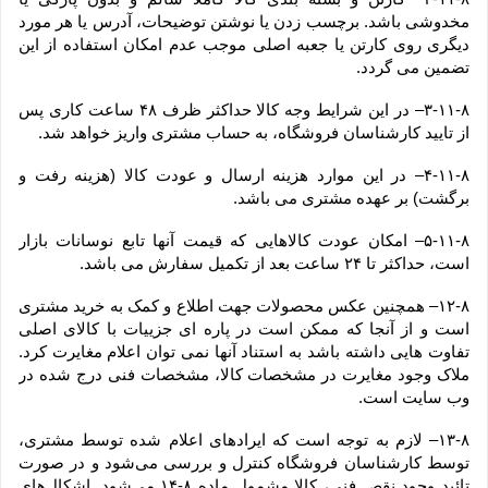
مخدوشی باشد. برچسب زدن یا نوشتن توضیحات، آدرس یا هر مورد 
دیگری روی کارتن یا جعبه اصلی موجب عدم امکان استفاده از این 
تضمین می گردد.
۳-۱۱-۸– در این شرایط وجه کالا حداکثر ظرف ۴۸ ساعت کاری پس 
از تایید کارشناسان فروشگاه، به حساب مشتری واریز خواهد شد.
۴-۱۱-۸– در این موارد هزینه ارسال و عودت کالا (هزینه رفت و 
برگشت) بر عهده مشتری می باشد.
۵-۱۱-۸– امکان عودت کالاهایی که قیمت آنها تابع نوسانات بازار 
است، حداکثر تا ۲۴ ساعت بعد از تکمیل سفارش می باشد.
۱۲-۸– همچنین عکس محصولات جهت اطلاع و کمک به خرید مشتری 
است و از آنجا که ممکن است در پاره ای جزییات با کالای اصلی 
تفاوت هایی داشته باشد به استناد آنها نمی توان اعلام مغایرت کرد. 
ملاک وجود مغایرت در مشخصات کالا، مشخصات فنی درج شده در 
وب سایت است.
۱۳-۸– لازم به توجه است که ایرادهای اعلام شده توسط مشتری، 
توسط کارشناسان فروشگاه کنترل و بررسی می‏‌شود و در صورت 
تائید وجود نقص فنی، کالا مشمول ماده ۸-۱۴ می‏‌شود. اشکال‏‌های 