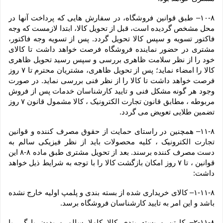
۱۰-۸– طبق قوانین فروشگاه، در سفارش هایی که پرداخت آنها در 
محل مشخص گردیده است، قبل از تحویل کالا، ابتدا لازمست که وجه 
فاکتور تسویه و سپس کالا تحویل گردد. پس از تسویه وجه فاکتور، 
مشتری در حضور نماینده فروشگاه فرصت خواهد داشت تا کالای 
خود را از نظر سلامت ظاهری بررسی و سپس رسید تحویل ظاهری 
کالا را امضاء نماید؛ پس از تحویل ظاهری، مشتریان محترم تا ۷ روز 
فرصت خواهد داشت تا کالا را از نظر فنی بررسی نماید. در صورت 
وجود هر گونه مشکل فنی و تایید کارشناسان خدمات پس از فروش 
مربوطه ، مطابق قانون تجارت الکترونیک ، کالا مشمول قانون ۷ روز 
تضمین طلایی تعویض می گردد.
۱۱-۸– همچنین در راستای حمایت از حقوق مصرف کننده و قوانین 
تجارت الکترونیک ، کلیه محصولات باید از نظر فیزیکی سالم به 
دست مصرف کننده برسند. بعد از تحویل مشتری طبق ماده ۸-۸ این 
قوانین ، تا ۷ روز امکان بازگشت کالا را با توجه به شرایط ذیل خواهد 
داشت:
۱-۱۱-۸– کالای خریداری شده از بسته بندی و پلمپ اولیه خارج نشده 
باشد و این امر به تایید کارشناسان فروشگاه برسد.
۲-۱۱-۸– کارتن و بسته بندی کالا کاملا سالم و بدون پارگی یا 