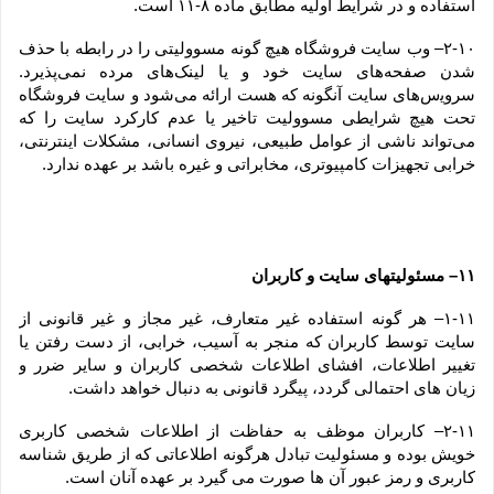
استفاده و در شرایط اولیه مطابق ماده ۸-۱۱ است.
۲-۱۰– وب ‏‌سایت فروشگاه هیچ گونه مسوولیتی را در رابطه با حذف 
شدن صفحه‏‌های سایت خود و یا لینک‏‌های مرده نمی‌‏پذیرد. 
سروﻳس‌‏های سایت آن‏گونه که هست ارائه می‏‌شود و سایت فروشگاه 
تحت هیچ شرایطی مسوولیت تاخیر یا عدم کارکرد سایت را که 
می‌تواند ناشى از عوامل طبیعى، نیروى انسانی، مشکلات اینترنتى، 
خرابی تجهیزات کامپیوترى، مخابراتى و غیره باشد بر عهده ندارد.
۱۱– مسئولیتهای سایت و کاربران
۱-۱۱– هر گونه استفاده غیر متعارف، غیر مجاز و غیر قانونی از 
سایت توسط کاربران که منجر به آسیب، خرابی، از دست رفتن یا 
تغییر اطلاعات، افشای اطلاعات شخصی کاربران و سایر ضرر و 
زیان های احتمالی گردد، پیگرد قانونی به دنبال خواهد داشت.
۲-۱۱– کاربران موظف به حفاظت از اطلاعات شخصی کاربری 
خویش بوده و مسئولیت تبادل هرگونه اطلاعاتی که از طریق شناسه 
کاربری و رمز عبور آن ها صورت می گیرد بر عهده آنان است.