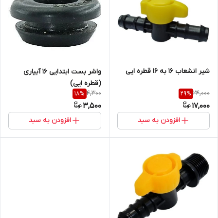
شیر انشعاب 16 به 16 قطره ایی
واشر بست ابتدایی 16 آبیاری
(قطره ایی)
4,300
24,000
18
%
29
%
3,500
17,000
افزودن به سبد
افزودن به سبد