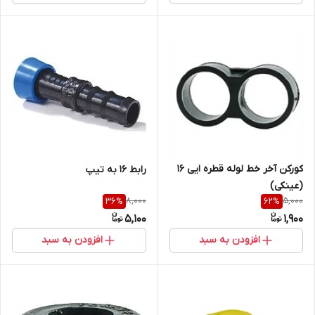
کورکن آخر خط لوله قطره ایی 16
رابط 16 به تیپ
(عینکی)
8,000
5,000
36
%
62
%
5,100
1,900
افزودن به سبد
افزودن به سبد