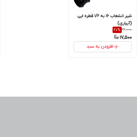
شیر انشعاب 16 به 1/2 قطره ایی
(آبیاری)
22,000
20
%
17,500
افزودن به سبد