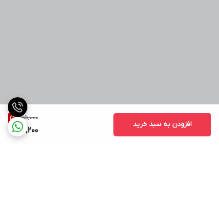
115,000
12
%
افزودن به سبد خرید
101,200