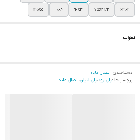
125x5
110x4
90x3
75x2 1/2
63x2
نظرات
دسته‌بندی
:
اتصال ماده
برچسب‌ها :
پلی رود
،
پلی اتیلن
،
اتصال ماده