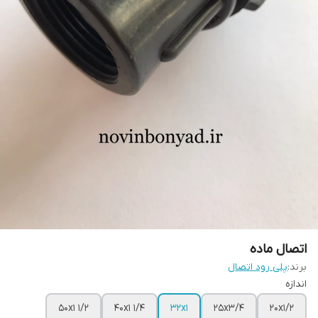
اتصال ماده
برند:
پلی رود اتصال
اندازه
50x1 1/2
40x1 1/4
32x1
25x3/4
20x1/2