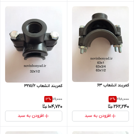
کمربند انشعاب 63
کمربند انشعاب 32x1/2
119,000
298,000
12
%
12
%
104,720
262,240
افزودن به سبد
افزودن به سبد