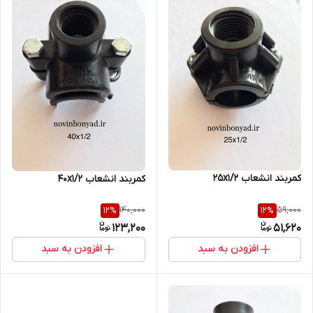
کمربند انشعاب 25x1/2
کمربند انشعاب 40x1/2
140,000
59,000
12
%
12
%
123,200
51,620
افزودن به سبد
افزودن به سبد