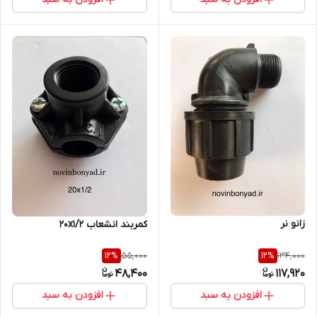
زانو نر
کمربند انشعاب 20x1/2
55,000
134,000
12
%
12
%
48,400
117,920
افزودن به سبد
افزودن به سبد