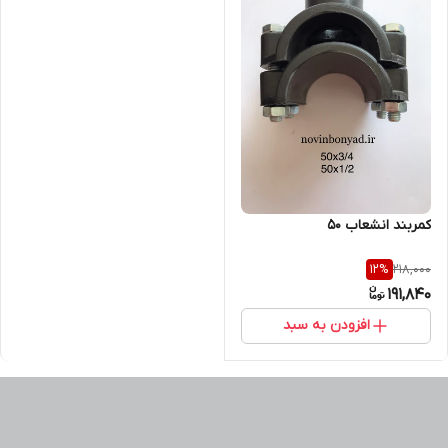
کمربند انشعاب 50
218,000
12
%
191,840
افزودن به سبد