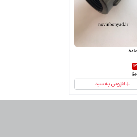
اده
12
افزودن به سبد