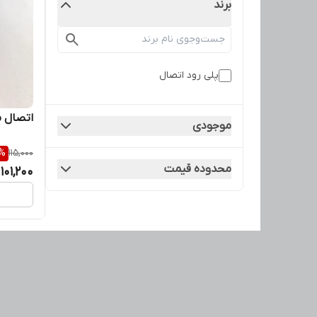
برند
پلی رود اتصال
اتصال م
موجودی
%
115,000
محدوده قیمت
101,200