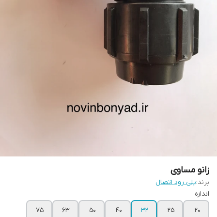
زانو مساوی
برند:
پلی رود اتصال
اندازه
75
63
50
40
32
25
20