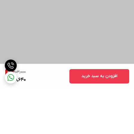
203,000
12
%
افزودن به سبد خرید
178,640