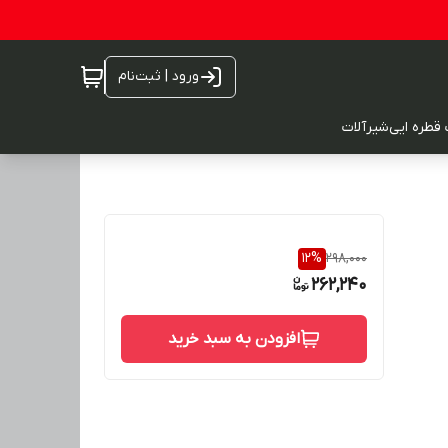
ورود | ثبت‌نام
 قطره ایی
شیرآلات
12
%
298,000
262,240
افزودن به سبد خرید