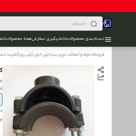
دسته‌بندی محصولات
خانه
پیگیری سفارش
همه محصولات
اتصا
فروشگاه لوله و اتصالات نوین بنیاد
/
پلی اتیلن (پلی رود)
/
کمربند انش
ک
بر
ان
دس
بر