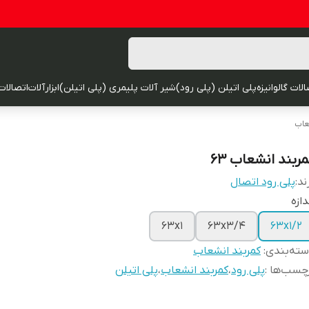
لات گالوانیزه
پلی اتیلن (پلی رود)
شیر آلات پلیمری (پلی اتیلن)
ابزارآلات
اتصالات
عاب
مربند انشعاب 63
ند:
پلی رود اتصال
دازه
63x1
63x3/4
63x1/2
ته‌بندی
:
کمربند انشعاب
چسب‌ها :
پلی رود
،
کمربند انشعاب
،
پلی اتیلن