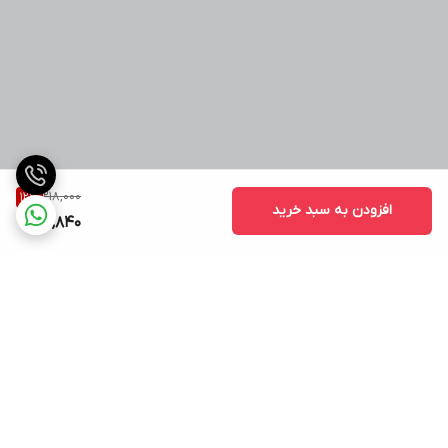
218,000
12
%
افزودن به سبد خرید
191,840
برگشت به بالا