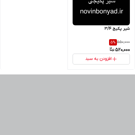
شیر پکیج ۳/۴
550,000
5
%
520,000
افزودن به سبد