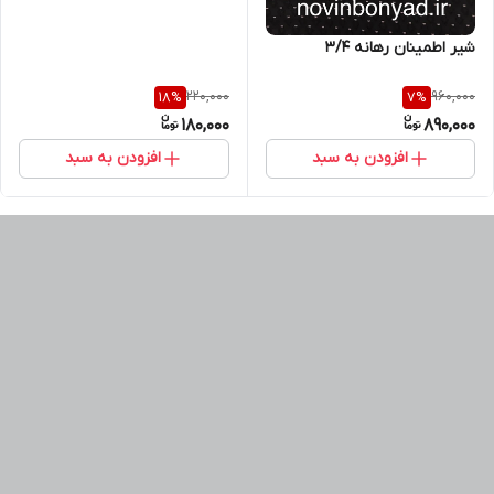
شیر اطمینان رهانه 3/4
220,000
960,000
18
%
7
%
180,000
890,000
افزودن به سبد
افزودن به سبد