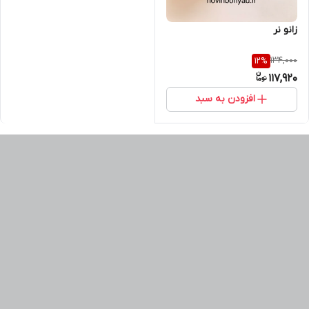
زانو نر
134,000
12
%
117,920
افزودن به سبد