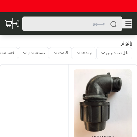
زانو نر
جدیدترین
برندها
قیمت
دسته‌بندی
فقط محص