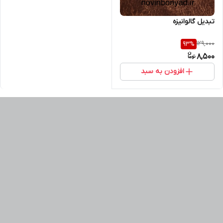
تبدیل گالوانیزه
129,000
93
%
8,500
افزودن به سبد