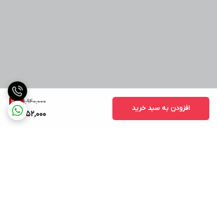
1,940,000
20
%
افزودن به سبد خرید
1,552,000
برگشت به بالا