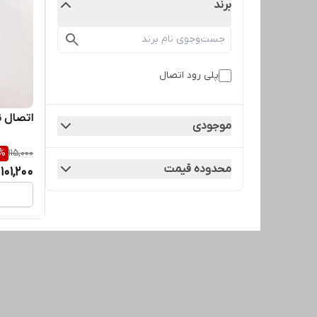
برند
پلی رود اتصال
اتصال ن
موجودی
%
115,000
محدوده قیمت
101,200