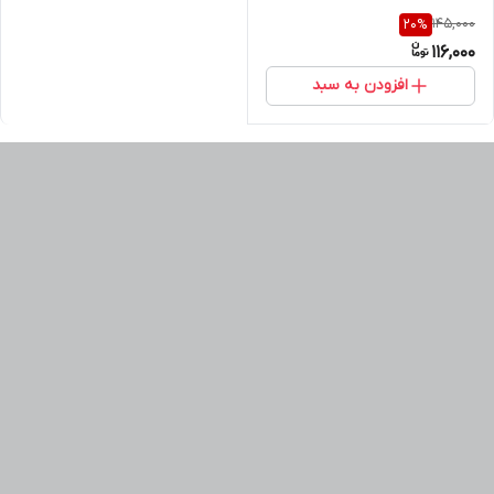
145,000
20
%
116,000
افزودن به سبد