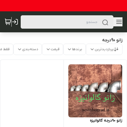
زانو 90درجه
پربازدیدترین
برندها
قیمت
دسته‌بندی
فقط م
زانو 90درجه گالوانیزه