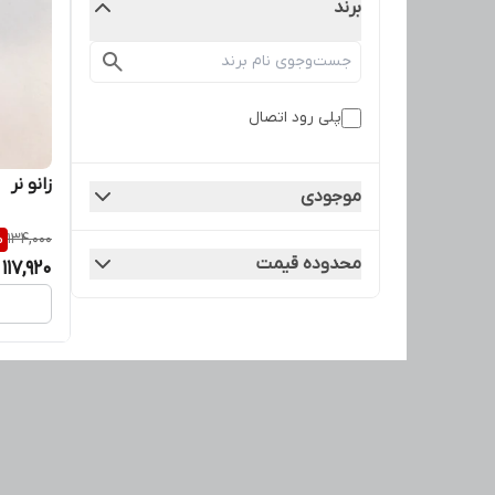
برند
پلی رود اتصال
زانو نر
موجودی
%
134,000
محدوده قیمت
117,920