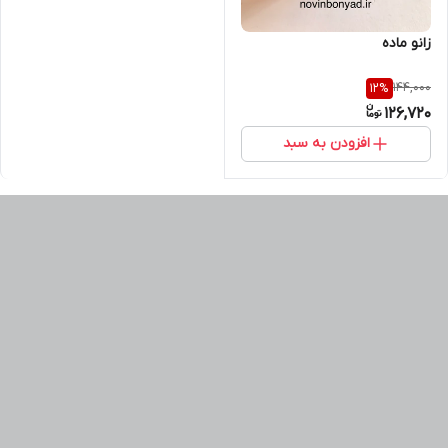
زانو ماده
144,000
12
%
126,720
افزودن به سبد