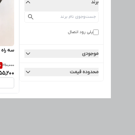
برند
پلی رود اتصال
سه راه
موجودی
%
290,000
محدوده قیمت
55,200